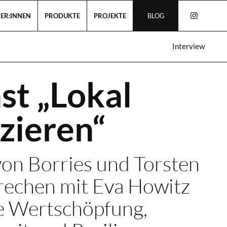
ER:INNEN
PRODUKTE
PROJEKTE
BLOG
Interview
st „Lokal
zieren“
von Borries und Torsten
rechen mit Eva Howitz
le Wertschöpfung,