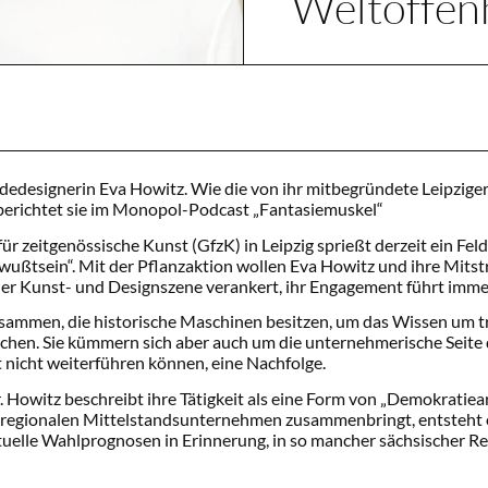
Weltoffenh
dedesignerin Eva Howitz. Wie die von ihr mitbegründete Leipziger I
 berichtet sie im Monopol-Podcast „Fantasiemuskel“
ür zeitgenössische Kunst (GfzK) in Leipzig sprießt derzeit ein Fel
s Bewußtsein“. Mit der Pflanzaktion wollen Eva Howitz und ihre Mitst
der Kunst- und Designszene verankert, ihr Engagement führt imme
usammen, die historische Maschinen besitzen, um das Wissen um t
chen. Sie kümmern sich aber auch um die unternehmerische Seite
 nicht weiterführen können, eine Nachfolge.
r. Howitz beschreibt ihre Tätigkeit als eine Form von „Demokratiea
 regionalen Mittelstandsunternehmen zusammenbringt, entsteht e
aktuelle Wahlprognosen in Erinnerung, in so mancher sächsischer R