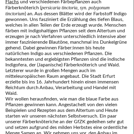
Flachs
und verschiedenen Färbepflanzen auch
persicaria tinctoria, syn. polygonum
Färberknöterich (
tinctorium
) an. Aus dessen Blätter wird der Farbstoff Indigo
gewonnen. Uns fasziniert die Erzählung des tiefen Blaus,
welches in allen Teilen der Erde erzeugt wurde. Menschen
färben mit indigohaltigen Pflanzen seit dem Altertum und
erzeugen je nach Verfahren unterschiedlich intensive aber
immer faszinierende Blautöne, manchmal ins Dunkelgrüne
gehend. Dabei gewinnen Färber:innen bis heute
natürlichen Indigo aus verschiedenen Pflanzen. Die
bekanntesten und ergiebigsten Pflanzen sind die indische
Indigofera, der (Japanische) Färberknöterich und Waid.
Letzterer wurde in großen Mengen auch im
mitteleuropäischen Raum angebaut. Die Stadt Erfurt
erzielte bis ins 16. Jahrhundert hinein einen immensen
Reichtum durch Anbau, Verarbeitung und Handel mit
Waid.
Wir wollen herausfinden, wie man die blaue Farbe aus
Pflanzen gewinnen kann. Angestachelt von den vielen
Beispielen und Rezepten aus dem Altertum und Heute
starten wir unseren nächsten Selbstversuch. Ein paar
unserer Färberknöteriche an der GfZK gedeihen sehr gut
und setzen aufgrund des milden Herbstes eine ordentliche
Menge Samen an. Wir nehmen uns vor, den Anbau im