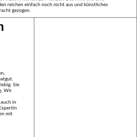
en reichen einfach noch nicht aus und künstliches
tracht gezogen.
n
en,
atgut.
iebig. Sie
e
. Wir
 auch in
Expertin
en mit