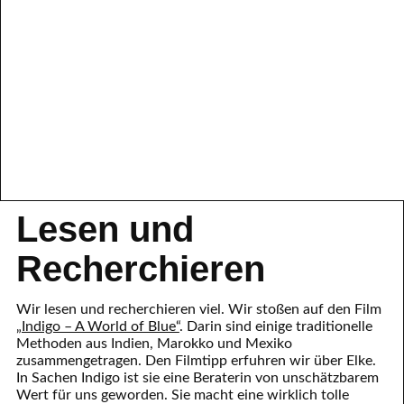
Lesen und
Recherchieren
Wir lesen und recherchieren viel. Wir stoßen auf den Film
„Indigo – A World of Blue“
. Darin sind einige traditionelle
Methoden aus Indien, Marokko und Mexiko
zusammengetragen. Den Filmtipp erfuhren wir über Elke.
In Sachen Indigo ist sie eine Beraterin von unschätzbarem
Wert für uns geworden. Sie macht eine wirklich tolle
Arbeit!
Buchtipps:
Ulli Beier: Ein Meer aus Indigo.
Kerstin Neumüller und Douglas Lubanko: Indigo. Anbau,
Färbetechniken, Projekte