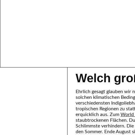
Welch gro
Ehrlich gesagt glauben wir n
solchen klimatischen Bedin
verschiedensten Indigoliebh
tropischen Regionen zu stat
erquicklich aus. Zum
World 
staubtrockenen Flächen. Du
Schlimmste verhindern. Die
den Sommer. Ende August si
eine Phase der Regengüsse. E
förmlich. Wir sehen ihm be
Färber:innen um uns herum h
Dinge. Allerdings warten w
September sind überall auf 
Eine Freude!