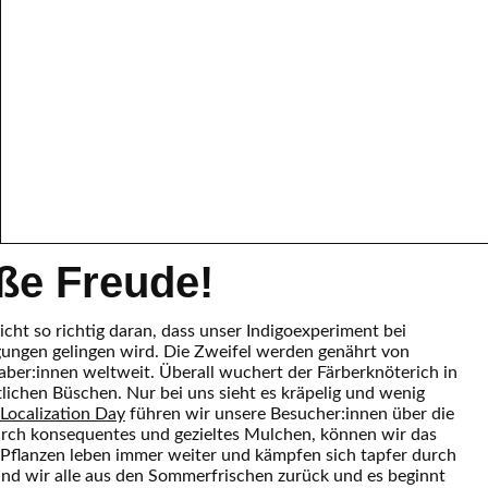
ße Freude!
icht so richtig daran, dass unser Indigoexperiment bei
gungen gelingen wird. Die Zweifel werden genährt von
aber:innen weltweit. Überall wuchert der Färberknöterich in
tlichen Büschen. Nur bei uns sieht es kräpelig und wenig
Localization Day
führen wir unsere Besucher:innen über die
rch konsequentes und gezieltes Mulchen, können wir das
 Pflanzen leben immer weiter und kämpfen sich tapfer durch
nd wir alle aus den Sommerfrischen zurück und es beginnt
rstaunlich schnell erholt sich der Knöterich. Er explodiert
im Wachsen zu und schöpfen neue Hoffnung. Alle
aben bereits geerntet und gefärbt und auch wir sind bester
ir ab. Kümmern uns erst einmal um unsere
Hanfernte
. Mitte
dem Indigofeld Blüten zu sehen. Extrem pink aber auch weiß.