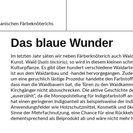
Das blaue Wunder
Im letzten Jahr säten wir neben Färberknöterich auch Waid
Isatis tinctoria),
Kunst. Waid (
so wird in diesem kleinen schma
Kulturpflanze. Es gibt über hundert verschiedene Waidarte
ist aus dem Waidanbau und -handel hervorgegangen. Zudem i
um eine geruchlich lästige Prozedur handelte den Farbstoff
dass man die Waidbauern bat, die Türen zu den Waidkamme
Kirchgänger nicht abzuschrecken. Die aktive Geschichte d
„auserzählt“, da die Monopolstellung für Indigofarbstoff a
hat einen geringeren Indigoanteil als beispielsweise der ind
Anwendungsfelder wie Holzschutzmittel, Kosmetik und ökol
Sinne der Mehrfachnutzung, eine Chance für eine Rückkeh
dementsprechend als Beiprodukt ab und wäre nicht mehr