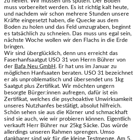
zu helfen. Wir müssen uns sputen. Der Boden
muss vorbereitet werden. Es ist richtig kalt heute,
und nachdem wir schon mehrere Stunden unsere
Kräfte eingesetzt haben, die Quecke aus dem
Boden zu holen und das Feld umzugraben, beginnt
es tatsächlich zu schneien. Das muss uns egal sein,
nächste Woche wollen wir den Flachs in die Erde
bringen.
Wir sind überglücklich, denn uns erreicht das
Faserhanfsaatgut USO 31 von Herrn Bührer von
der
Bafa Neu GmbH
. Er hat uns im Januar zu
möglichen Hanfsaaten beraten. USO 31 bezeichnet
er als unproblematisch und übersendet uns 1kg
Saatgut plus Zertifikat. Wir möchten ungern
besorgte Bürger:innen aufregen, dafür ist ein
Zertifikat, welches die psychoaktive Unwirksamkeit
unseres Nutzhanfes bestätigt, absolut hilfreich.
Schön sehen sie aus die Körner und schmackhaft
sind sie auch, wie wir probieren können. Eigentlich
verkauft Herr Bührer nur 25kg Säcke. Das würde
allerdings unseren Rahmen sprengen. Umso
dankbarer sind wir für die kleine Testmenge. Am 5.